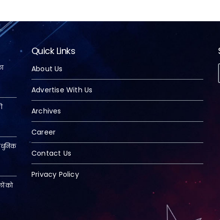
Quick Links
का
About Us
Advertise With Us
की
Archives
Career
ी आधुनिक
Contact Us
Privacy Policy
ों को