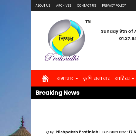
ABOUT US
ARCHIVES
CONTACT US
PRIVACY POLICY
Sunday 9th of 
01:37:5
समाचार
कृषि समाचार
साहित्य
Breaking News
Nishpaksh Pratinidhi
17
By :
| Published Date :