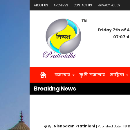
ABOUT US
ARCHIVES
CONTACT US
PRIVACY POLICY
Friday 7th of 
07:07:4
समाचार
कृषि समाचार
साहित्य
Breaking News
Nishpaksh Pratinidhi
18
By :
| Published Date :